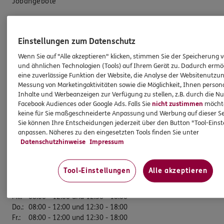
Jobangebote
DKV Deutsche Krankenversicherung Pierre Lübbe
Einstellungen zum Datenschutz
Wenn Sie auf "Alle akzeptieren" klicken, stimmen Sie der Speicherung 
DKV Service-Center
und ähnlichen Technologien (Tools) auf Ihrem Gerät zu. Dadurch ermö
eine zuverlässige Funktion der Website, die Analyse der Websitenutzun
Gündinger Str. 7
Messung von Marketingaktivitäten sowie die Möglichkeit, Ihnen persona
81249 München
Inhalte und Werbeanzeigen zur Verfügung zu stellen, z.B. durch die N
Facebook Audiences oder Google Ads. Falls Sie
nicht zustimmen
möchten
Tel:
089/58927684
keine für Sie maßgeschneiderte Anpassung und Werbung auf dieser Se
Mobil:
0177/2484064
Sie können Ihre Entscheidungen jederzeit über den Button "Tool-Eins
anpassen. Näheres zu den eingesetzten Tools finden Sie unter
Fax:
089/58927685
Datenschutzhinweise
Impressum
Öffnungszeiten
Tool-Einstellungen
Alle akzeptieren
Mo.
:
08:00 - 12:00 und 12:30 - 18:00
Di.
:
08:00 - 12:00 und 12:30 - 18:00
Mi.
:
08:00 - 12:00 und 12:30 - 18:00
Do.
:
08:00 - 12:00 und 12:30 - 18:00
Fr.
:
08:00 - 12:00 und 12:30 - 18:00