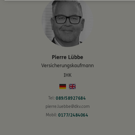
Pierre
Lübbe
Versicherungskaufmann
IHK
Tel:
089/58927684
pierre.luebbe@dkv.com
Mobil:
0177/2484064