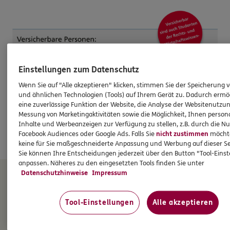
Einstellungen zum Datenschutz
Wenn Sie auf "Alle akzeptieren" klicken, stimmen Sie der Speicherung 
und ähnlichen Technologien (Tools) auf Ihrem Gerät zu. Dadurch ermö
eine zuverlässige Funktion der Website, die Analyse der Websitenutzun
Messung von Marketingaktivitäten sowie die Möglichkeit, Ihnen persona
Inhalte und Werbeanzeigen zur Verfügung zu stellen, z.B. durch die N
Facebook Audiences oder Google Ads. Falls Sie
nicht zustimmen
möchten
keine für Sie maßgeschneiderte Anpassung und Werbung auf dieser Se
Sie können Ihre Entscheidungen jederzeit über den Button "Tool-Eins
NOCH FRAGEN? ICH BIN FÜR SIE DA.
anpassen. Näheres zu den eingesetzten Tools finden Sie unter
Datenschutzhinweise
Impressum
DKV Deutsche Krankenversicherung Pierre
Lübbe
Tool-Einstellungen
Alle akzeptieren