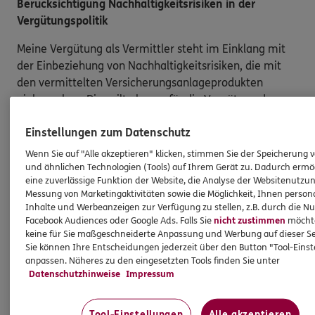
Berücksichtigung Nachhaltigkeitsrisiken in der
Vergütungspolitik
Meine Vergütung als Vermittler steht im Einklang mit
der Einbeziehung von Nachhaltigkeitsrisiken, die mit
den vermittelten Versicherungsanlageprodukten
einhergehen. Dies gilt ebenso für die Vergütung der
Angestellten in meiner Agentur und/oder sonstige für
Einstellungen zum Datenschutz
die Agentur tätige Personen. Die Berücksichtigung von
Nachhaltigkeitsrisiken hat insbesondere keinen Einfluss
Wenn Sie auf "Alle akzeptieren" klicken, stimmen Sie der Speicherung 
darauf, ob ich für die Vermittlung eines
und ähnlichen Technologien (Tools) auf Ihrem Gerät zu. Dadurch ermö
eine zuverlässige Funktion der Website, die Analyse der Websitenutzun
Versicherungsanlageproduktes eine Vergütung erhalte
Messung von Marketingaktivitäten sowie die Möglichkeit, Ihnen persona
oder darauf, wie hoch diese Vergütung ausfällt.
Inhalte und Werbeanzeigen zur Verfügung zu stellen, z.B. durch die N
Gleiches gilt für die Vergütung von Mitarbeitern
Facebook Audiences oder Google Ads. Falls Sie
nicht zustimmen
möchten
und/oder sonstigen für die Agentur tätigen Personen.
keine für Sie maßgeschneiderte Anpassung und Werbung auf dieser Se
Sie können Ihre Entscheidungen jederzeit über den Button "Tool-Eins
anpassen. Näheres zu den eingesetzten Tools finden Sie unter
Datenschutzhinweise
Impressum
Produkte
Tool-Einstellungen
Alle akzeptieren