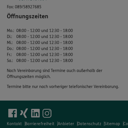
Fax:
089/58927685
Öffnungszeiten
Mo.
:
08:00 - 12:00 und 12:30 - 18:00
Di.
:
08:00 - 12:00 und 12:30 - 18:00
Mi.
:
08:00 - 12:00 und 12:30 - 18:00
Do.
:
08:00 - 12:00 und 12:30 - 18:00
Fr.
:
08:00 - 12:00 und 12:30 - 18:00
Sa.
:
08:00 - 12:00 und 12:30 - 18:00
Nach Vereinbarung sind Termine auch außerhalb der
Öffnungszeiten möglich.
Termine bitte nur nach vorheriger telefonischer Vereinbarung.
Kontakt
Barrierefreiheit
Anbieter
Datenschutz
Sitemap
Co