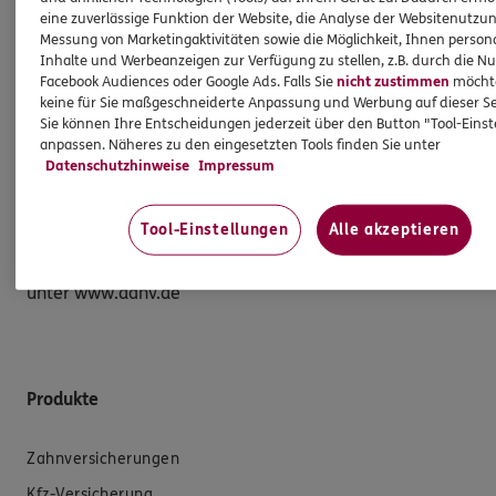
Sie wollen Ihre eigene Kanzlei gründen und haben Ihre 
eine zuverlässige Funktion der Website, die Analyse der Websitenutzun
neuen Mandanten im Blick? Wir sagen Ihnen, welche 
Messung von Marketingaktivitäten sowie die Möglichkeit, Ihnen persona
Absicherungen Sie dringend zu Ihrem Start in die 
Inhalte und Werbeanzeigen zur Verfügung zu stellen, z.B. durch die N
Selbstständigkeit benötigen.

Facebook Audiences oder Google Ads. Falls Sie
nicht zustimmen
möchten
keine für Sie maßgeschneiderte Anpassung und Werbung auf dieser Se
Sie können Ihre Entscheidungen jederzeit über den Button "Tool-Eins
Gern sprechen wir mit Ihnen über passende Lösungen 
anpassen. Näheres zu den eingesetzten Tools finden Sie unter
für Sie. Rufen Sie uns doch einfach einmal an oder 
Datenschutzhinweise
Impressum
schauen Sie vorbei. Wir freuen uns auf Sie.

Tool-Einstellungen
Alle akzeptieren
Detail-Informationen zu den Produkten und dem 
versicherbaren Personenkreis der DANV finden Sie auch 
unter www.danv.de 
Produkte
Zahnversicherungen
Kfz-Versicherung