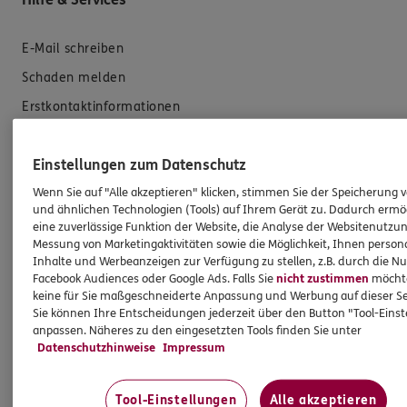
E-Mail schreiben
Schaden melden
Erstkontaktinformationen
EU-Offenlegungsvereinbarung
Einstellungen zum Datenschutz
Datenverarbeitung
Wenn Sie auf "Alle akzeptieren" klicken, stimmen Sie der Speicherung 
Das könnte Sie auch interessieren
und ähnlichen Technologien (Tools) auf Ihrem Gerät zu. Dadurch ermö
eine zuverlässige Funktion der Website, die Analyse der Websitenutzun
Messung von Marketingaktivitäten sowie die Möglichkeit, Ihnen persona
Unsere Agentur
Inhalte und Werbeanzeigen zur Verfügung zu stellen, z.B. durch die N
Facebook Audiences oder Google Ads. Falls Sie
nicht zustimmen
möchten
Referenzen
keine für Sie maßgeschneiderte Anpassung und Werbung auf dieser Se
Sie können Ihre Entscheidungen jederzeit über den Button "Tool-Eins
Standorte
anpassen. Näheres zu den eingesetzten Tools finden Sie unter
Sponsoring
Datenschutzhinweise
Impressum
Kooperationspartner
Tool-Einstellungen
Alle akzeptieren
Besondere Produkte