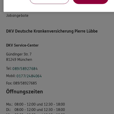
Service für Neumünchner
Jobangebote
DKV Deutsche Krankenversicherung Pierre Lübbe
DKV Service-Center
Gündinger Str. 7
81249 München
Tel:
089/58927684
Mobil:
0177/2484064
Fax:
089/58927685
Öffnungszeiten
Mo.
:
08:00 - 12:00 und 12:30 - 18:00
Di.
:
08:00 - 12:00 und 12:30 - 18:00