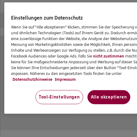
Das könnte Sie auch interessieren
Einstellungen zum Datenschutz
Unsere Agentur
Wenn Sie auf "Alle akzeptieren" klicken, stimmen Sie der Speicherung 
Referenzen
und ähnlichen Technologien (Tools) auf Ihrem Gerät zu. Dadurch ermö
eine zuverlässige Funktion der Website, die Analyse der Websitenutzun
Standorte
Messung von Marketingaktivitäten sowie die Möglichkeit, Ihnen persona
Inhalte und Werbeanzeigen zur Verfügung zu stellen, z.B. durch die N
Sponsoring
Facebook Audiences oder Google Ads. Falls Sie
nicht zustimmen
möchten
Kooperationspartner
keine für Sie maßgeschneiderte Anpassung und Werbung auf dieser Se
Sie können Ihre Entscheidungen jederzeit über den Button "Tool-Eins
Besondere Produkte
anpassen. Näheres zu den eingesetzten Tools finden Sie unter
Datenschutzhinweise
Impressum
Service für Neumünchner
Jobangebote
Tool-Einstellungen
Alle akzeptieren
DKV Deutsche Krankenversicherung Pierre Lübbe
DKV Service-Center
Gündinger Str. 7