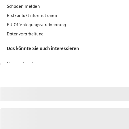
Schaden melden
Erstkontaktinformationen
EU-Offenlegungsvereinbarung
Datenverarbeitung
Das könnte Sie auch interessieren
Unsere Agentur
Referenzen
Standorte
Sponsoring
Kooperationspartner
Besondere Produkte
Service für Neumünchner
Jobangebote